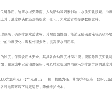
着关键作用。这些水域受降雨、人类活动等因素影响，水质变化频繁。浊
剧上升，浊度探头能迅速捕捉这一变化，为水质管理提供数据支持。
处理效果，确保排放水质达标。其耐腐蚀性强，能适应酸碱溶液等恶劣环
程中的浊度变化，调整处理参数，提高废水回用率。
质的浊度，保障饮用水安全。其具备自动温度补偿功能，能消除温度变化
例如，在鱼塘中安装浊度探头，可及时发现因降雨或污水排放导致的浊度
LED光源和光纤传导光路设计，抗干扰能力强。其防护等级高，如IP68
在各种电源环境下稳定运行，降低维护成本。