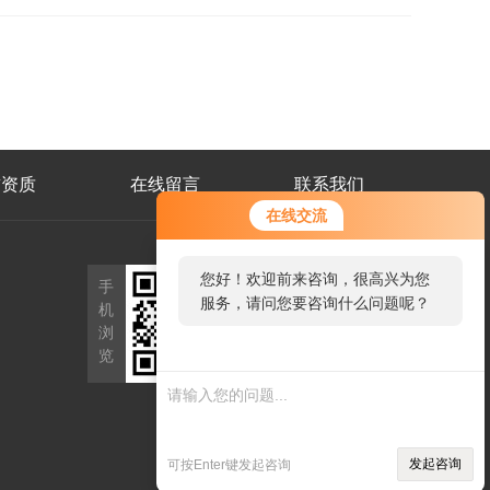
誉资质
在线留言
联系我们
在线交流
公
您好！欢迎前来咨询，很高兴为您
手
众
服务，请问您要咨询什么问题呢？
机
号
二
浏
维
览
码
发起咨询
可按Enter键发起咨询