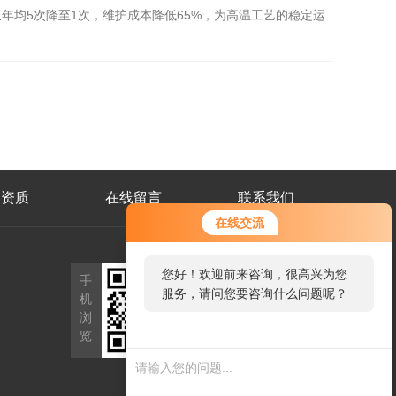
均5次降至1次，维护成本降低65%，为高温工艺的稳定运
誉资质
在线留言
联系我们
在线交流
公
您好！欢迎前来咨询，很高兴为您
手
众
服务，请问您要咨询什么问题呢？
机
号
二
浏
维
览
码