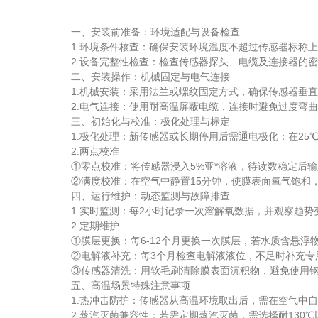
一、安装前准备：环境适配与设备检查
1.环境条件核查：确保安装环境温度不超过传感器标称上
2.设备完整性检查：检查传感器探头、电缆及连接器的密封
二、安装操作：机械固定与电气连接
1.机械安装：采用法兰或螺纹固定方式，确保传感器垂直插
2.电气连接：使用耐高温屏蔽电缆，连接时避免过度弯曲。
三、初始化与校准：极化处理与标定
1.极化处理：新传感器或长期停用后需通电极化：在25℃
2.两点校准
①零点校准：将传感器浸入5%亚*溶液，待读数稳定后输
②满度校准：在空气中静置15分钟，使膜表面氧气饱和，
四、运行维护：动态监测与故障排查
1.实时监测：每2小时记录一次溶解氧数据，并观察趋势变
2.定期维护
①膜层更换：每6-12个月更换一次膜层，若水质含悬浮物
②电解液补充：每3个月检查电解液液位，不足时补充专
③传感器清洗：用软毛刷清除膜表面沉积物，避免使用钢丝
五、高温场景特殊注意事项
1.热冲击防护：传感器从高温环境取出后，需在空气中自
2.蒸汽灭菌兼容性：若需定期蒸汽灭菌，需选择耐130℃