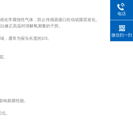
电话
或化学腐蚀性气体，防止传感器接口松动或膜层老化。
，以修正高温对溶解氧测量的干扰。
微信扫一扫
，通常为探头长度的2/3。
层。
影响新膜性能。
0元。