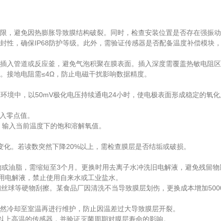
限，避免因热膨胀导致膜结构破裂。同时，检查安装位置是否存在强振动
性，确保IP68防护等级。此外，需验证传感器是否配备温度补偿模块
入管道或反应釜，避免气泡积聚在膜表面。插入深度需覆盖热敏电阻区域
接地电阻需≤4Ω，防止电磁干扰影响数据精度。
环境中，以50mV极化电压持续通电24小时，使电极表面形成稳定的氧化
入零点值。
输入当前温度下的饱和溶解氧值。
化。若读数突然下降20%以上，需检查膜层是否结垢或破损。
或油脂，需缩短至3个月。更换时用去离子水冲洗旧电解液，避免残留物
用电解液，禁止使用自来水或工业盐水。
球等硬物刮擦。某食品厂因清洗不当导致膜层划伤，更换成本增加500
然冷却至室温再进行维护，防止因温差过大导致膜层开裂。
以上高温的传感器，并验证灭菌周期对膜层寿命的影响。