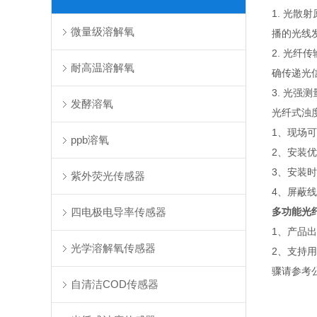
1. 光
微量级溶解氧
播的光线
2. 光
耐高温溶解氧
确传递光
3. 光
发酵溶氧
光纤式浊
1、现场
ppb溶氧
2、安装
3、安装
紫外荧光传感器
4、屏蔽
四电极电导率传感器
多功能光
1、产品
光学溶解氧传感器
2、支持用
骤请参考
自清洁COD传感器