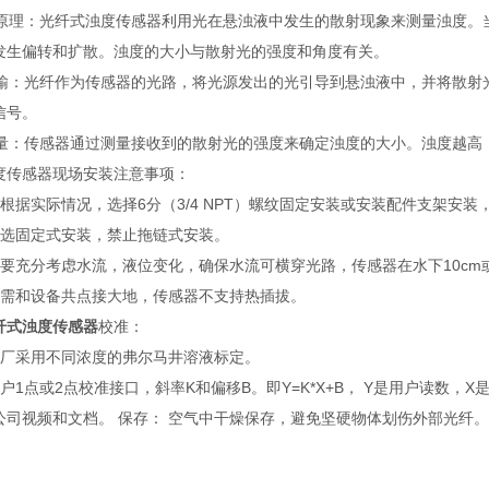
散射原理：光纤式浊度传感器利用光在悬浊液中发生的散射现象来测量浊度
发生偏转和扩散。浊度的大小与散射光的强度和角度有关。
纤传输：光纤作为传感器的光路，将光源发出的光引导到悬浊液中，并将散
信号。
强测量：传感器通过测量接收到的散射光的强度来确定浊度的大小。浊度越高
度传感器现场安装注意事项：
可根据实际情况，选择6分（3/4 NPT）螺纹固定安装或安装配件支架安
优选固定式安装，禁止拖链式安装。
时要充分考虑水流，液位变化，确保水流可横穿光路，传感器在水下10cm
线需和设备共点接大地，传感器不支持热插拔。
纤式浊度传感器
校准：
出厂采用不同浓度的弗尔马井溶液标定。
户1点或2点校准接口，斜率K和偏移B。即Y=K*X+B， Y是用户读数，X
公司视频和文档。 保存： 空气中干燥保存，避免坚硬物体划伤外部光纤。