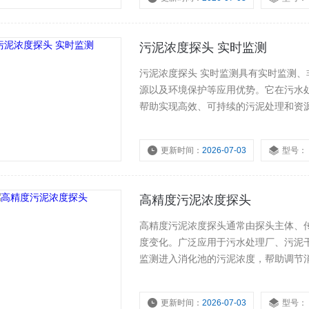
污泥浓度探头 实时监测
污泥浓度探头 实时监测具有实时监测
源以及环境保护等应用优势。它在污水
帮助实现高效、可持续的污泥处理和资
更新时间：
2026-07-03
型号：
高精度污泥浓度探头
高精度污泥浓度探头通常由探头主体、
度变化。广泛应用于污水处理厂、污泥
监测进入消化池的污泥浓度，帮助调节
更新时间：
2026-07-03
型号：