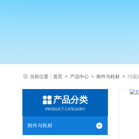
当前位置：
首页
>
产品中心
>
附件与耗材
>
污泥
产品分类
PRODUCT CATEGORY
附件与耗材