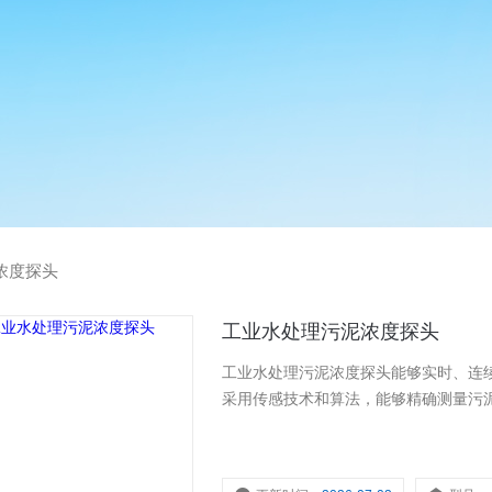
浓度探头
工业水处理污泥浓度探头
工业水处理污泥浓度探头能够实时、连
采用传感技术和算法，能够精确测量污