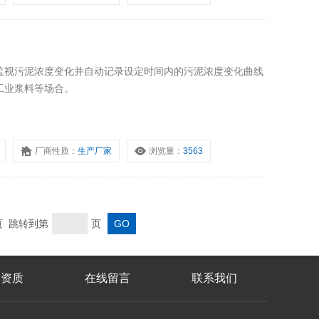
监视污泥浓度变化并自动记录设定时间内的污泥浓度变化曲线
工业浆料等场合。
厂商性质：
生产厂家
浏览量：
3563
末页 跳转到第
页
誉资质
在线留言
联系我们