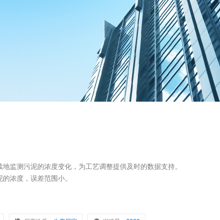
续地监测污泥的浓度变化，为工艺调整提供及时的数据支持。
泥的浓度，误差范围小。