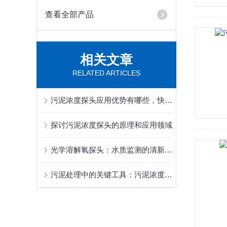
查看全部产品
相关文章
RELATED ARTICLES
污泥浓度探头应用优势有哪些，快来了解下
探讨污泥浓度探头的原理和应用领域
光学溶解氧探头：水质监测的清新工具
污泥处理中的关键工具：污泥浓度探头介绍